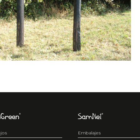
Green®
SamNet®
jos
Embalajes