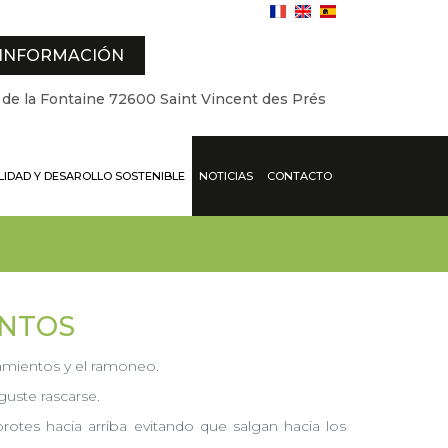
 INFORMACIÓN
 de la Fontaine 72600 Saint Vincent des Prés
LIDAD Y DESAROLLO SOSTENIBLE
NOTICIAS
CONTACTO
ENTOS
otamientos y el ramoneo.
guste rascarse.
brotes hacia arriba evitando que salgan hacia los