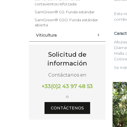
cortavientos reforzada
SamGreen® GS: Funda estándar
Esta r
combus
SamGreen® GSO: Funda estándar
abierta
Caract
Viticultura
Altura
Diámet
Solicitud de
Malla 
Colore
información
Se ins
Contáctanos en
+33(0)2 43 97 48 53
o
CONTÁCTENOS