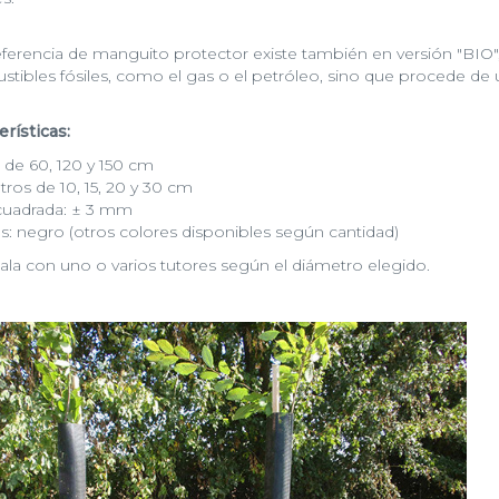
eferencia de manguito protector existe también en versión "BIO"
tibles fósiles, como el gas o el petróleo, sino que procede de u
erísticas:
s de 60, 120 y 150 cm
ros de 10, 15, 20 y 30 cm
cuadrada: ± 3 mm
s: negro (otros colores disponibles según cantidad)
tala con uno o varios tutores según el diámetro elegido.