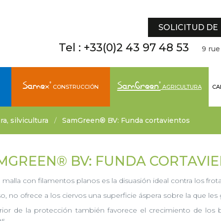
SOLICITUD DE
Tel :
+33(0)2 43 97 48 53
9 rue
Samex®
SamGreen®
CONSTRUCCIÓN
AGRICULTURA
CA
a, silvicultura
/
SamGreen® BV: Funda cortavientos
MGREEN® BV: FUNDA CORTAVI
a malla con filamentos planos es la disuasión ideal contra los fr
so, no ofrece a los ciervos una superficie áspera sobre la que les 
erior de la protección también favorece el crecimiento de los 
es.