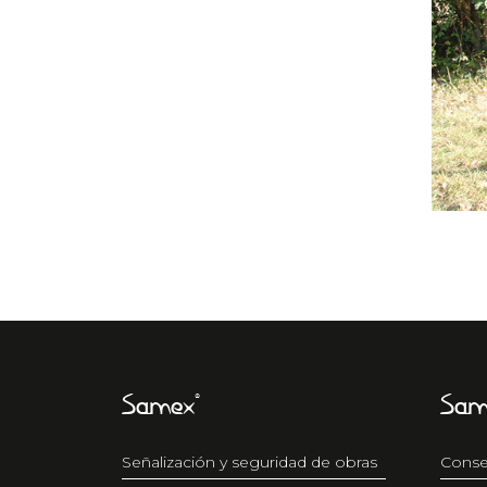
Samex®
Sam
Señalización y seguridad de obras
Conse