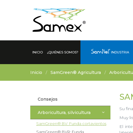
SamNet®
INICIO
¿QUIÉNES SOMOS?
INDUSTRIA
Inicio
/
SamGreen® Agricultura
/
Arboricultur
SA
Consejos
Su fin
Arboricultura, silvicultura
Muy li
SamGreen® BV: Funda cortavientos
El int
SamGreen® BVR: Funda
lateral